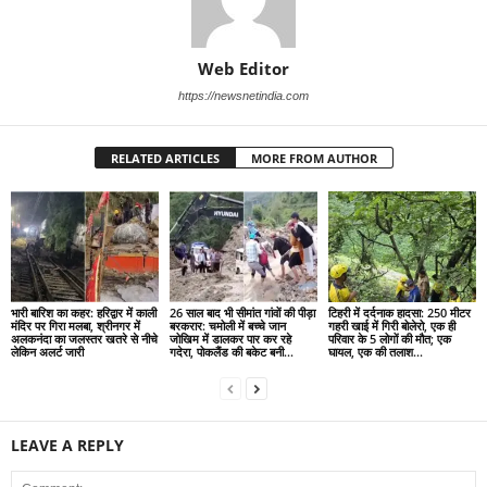
Web Editor
https://newsnetindia.com
RELATED ARTICLES
MORE FROM AUTHOR
भारी बारिश का कहर: हरिद्वार में काली
26 साल बाद भी सीमांत गांवों की पीड़ा
टिहरी में दर्दनाक हादसा: 250 मीटर
मंदिर पर गिरा मलबा, श्रीनगर में
बरकरार: चमोली में बच्चे जान
गहरी खाई में गिरी बोलेरो, एक ही
अलकनंदा का जलस्तर खतरे से नीचे
जोखिम में डालकर पार कर रहे
परिवार के 5 लोगों की मौत; एक
लेकिन अलर्ट जारी
गदेरा, पोकलैंड की बकेट बनी...
घायल, एक की तलाश...
LEAVE A REPLY