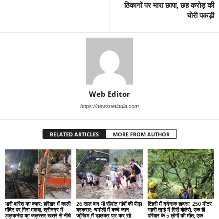
ठिकानों पर मारा छापा, छह करोड़ की
चोरी पकड़ी
Web Editor
https://newsnetindia.com
RELATED ARTICLES
MORE FROM AUTHOR
भारी बारिश का कहर: हरिद्वार में काली
26 साल बाद भी सीमांत गांवों की पीड़ा
टिहरी में दर्दनाक हादसा: 250 मीटर
मंदिर पर गिरा मलबा, श्रीनगर में
बरकरार: चमोली में बच्चे जान
गहरी खाई में गिरी बोलेरो, एक ही
अलकनंदा का जलस्तर खतरे से नीचे
जोखिम में डालकर पार कर रहे
परिवार के 5 लोगों की मौत; एक