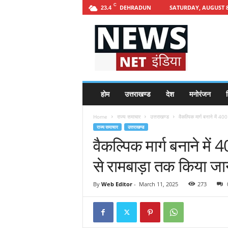
C
DEHRADUN
SATURDAY, AUGUST 8
23.4
h
t
t
p
s
:
/
होम
उत्तराखण्ड
देश
मनोरंजन
श
/
n
Home
राज्य समाचार
उत्तराखण्ड
वैकल्पिक मार्ग बनाने में 400
e
राज्य समाचार
उत्तराखण्ड
w
वैकल्पिक मार्ग बनाने में
s
n
से रामबाड़ा तक किया जान
e
t
i
By
Web Editor
-
March 11, 2025
273
n
d
i
a