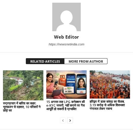
Web Editor
https://newsnetindia.com
RELATED ARTICLES
MORE FROM AUTHOR
हरिद्वार में डाक कांवड़ का सैलाब,
15 अगस्त तक LPG कनेक्शन की
रुद्रप्रयाग में बारिश का कहर:
3.19 करोड़ से अधिक शिवभक्त
e-KYC जरूरी, नहीं कराने पर गैस
भूस्खलन से दहशत, 10 परिवारों ने
गंगाजल लेकर रवाना
आपूर्ति हो सकती है प्रभावित
छोड़े घर