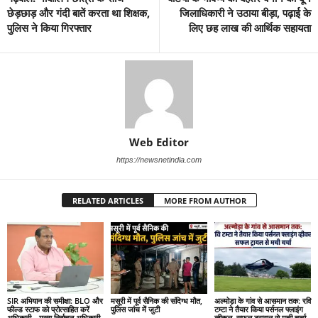
छेड़छाड़ और गंदी बातें करता था शिक्षक,
जिलाधिकारी ने उठाया बीड़ा, पढ़ाई के
पुलिस ने किया गिरफ्तार
लिए छह लाख की आर्थिक सहायता
Web Editor
https://newsnetindia.com
RELATED ARTICLES
MORE FROM AUTHOR
SIR अभियान की समीक्षा: BLO और
मसूरी में पूर्व सैनिक की संदिग्ध मौत,
अल्मोड़ा के गांव से आसमान तक: रवि
फील्ड स्टाफ को प्रोत्साहित करें
पुलिस जांच में जुटी
टम्टा ने तैयार किया पर्सनल फ्लाइंग
अधिकारी—मुख्य निर्वाचन अधिकारी
व्हीकल, सफल ट्रायल से मची चर्चा