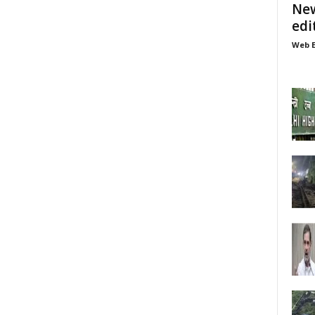
New
edi
Web E