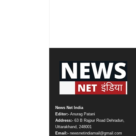
News Net India
Editor:-
Anurag Patani
Address:-
63 B Rajpur Road Dehradun,
Uttarakhand, 248001
Email:-
newsnetindiamail@gmail.com