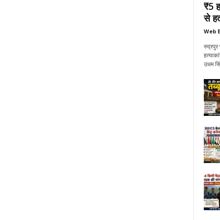
₹5 ह
से हत्
Web E
रुद्रप
हत्याका
उधम सिं