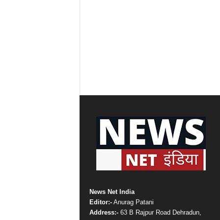
News Net India
Editor:-
Anurag Patani
Address:-
63 B Rajpur Road Dehradun,