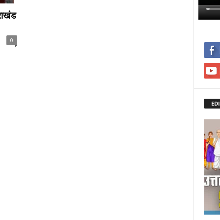
तराखंड
0
ED