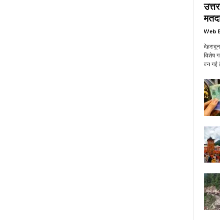
उत्त
मतदा
Web E
देहरादू
विशेष ग
बन गई ह