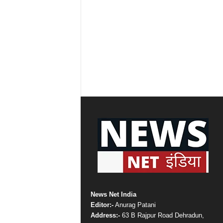
News Net India
Editor:-
Anurag Patani
Address:-
63 B Rajpur Road Dehradun,