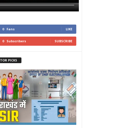
0
Fans
LIKE
0
Subscribers
SUBSCRIBE
ITOR PICKS