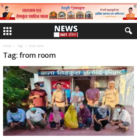
Home
Tags
From room
Tag: from room