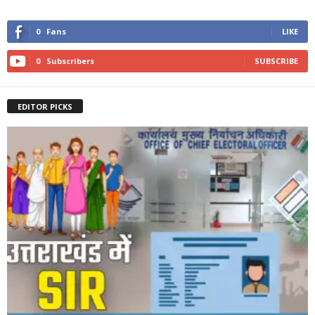
0
Fans
LIKE
0
Subscribers
SUBSCRIBE
EDITOR PICKS