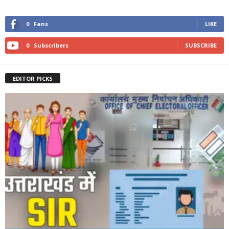
0
Fans
LIKE
0
Subscribers
SUBSCRIBE
EDITOR PICKS