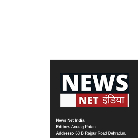
News Net India
Editor:-
Anurag Patani
Address:-
63 B Rajpur Road Dehradun,