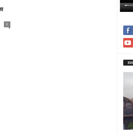
का
0
ED