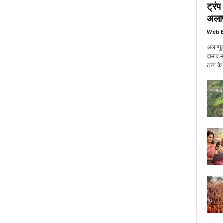
ट्रं
अलाप्
Web E
अलाप्पु
दामाद म
ट्रंप क