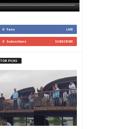
0
Fans
LIKE
0
Subscribers
SUBSCRIBE
ITOR PICKS