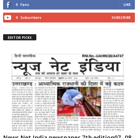
0
Fans
LIKE
0
Subscribers
SUBSCRIBE
EDITOR PICKS
News Net India newspaper 7th edition07 -08-