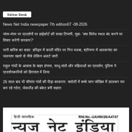
Editor Desk
News Net India newspaper 7th edition07 -08-2026
जंतर-मंतर पर प्रदर्शनों पर हाईकोर्ट की सख्त टिप्पणी, पूछा- ‘क्या विरोध स्थल बंद करने पर
विचार करेगी सरकार?’
भारी बारिश का कहर: हरिद्वार में काली मंदिर पर गिरा मलबा, श्रीनगर में अलकनंदा का
जलस्तर खतरे से नीचे लेकिन अलर्ट जारी
राहुल गांधी के आवास के बाहर हंगामा, साधु-संतों और महिलाओं का प्रदर्शन; पुलिस ने
प्रदर्शनकारियों को हिरासत में लिया
26 साल बाद भी सीमांत गांवों की पीड़ा बरकरार: चमोली में बच्चे जान जोखिम में डालकर पार
कर रहे गदेरा, पोकलैंड की बकेट बनी सहारा