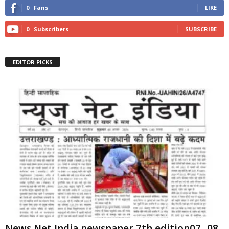
0
Fans
LIKE
0
Subscribers
SUBSCRIBE
EDITOR PICKS
News Net India newspaper 7th edition07 -08-