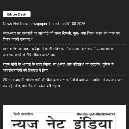
Editor Desk
News Net India newspaper 7th edition07 -08-2026
जंतर-मंतर पर प्रदर्शनों पर हाईकोर्ट की सख्त टिप्पणी, पूछा- ‘क्या विरोध स्थल बंद करने पर
विचार करेगी सरकार?’
भारी बारिश का कहर: हरिद्वार में काली मंदिर पर गिरा मलबा, श्रीनगर में अलकनंदा का
जलस्तर खतरे से नीचे लेकिन अलर्ट जारी
राहुल गांधी के आवास के बाहर हंगामा, साधु-संतों और महिलाओं का प्रदर्शन; पुलिस ने
प्रदर्शनकारियों को हिरासत में लिया
26 साल बाद भी सीमांत गांवों की पीड़ा बरकरार: चमोली में बच्चे जान जोखिम में डालकर पार
कर रहे गदेरा, पोकलैंड की बकेट बनी सहारा