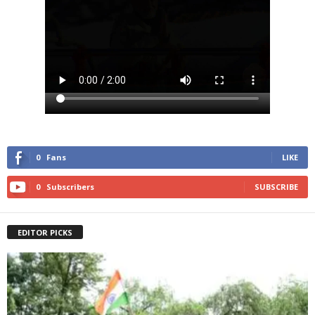
0
Fans
LIKE
0
Subscribers
SUBSCRIBE
EDITOR PICKS