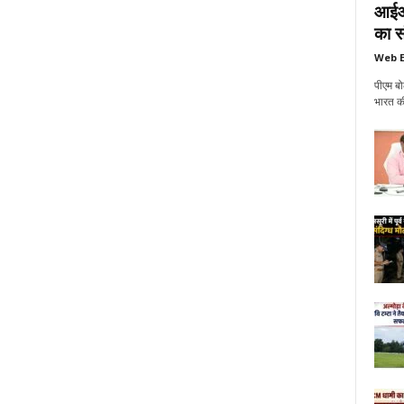
आईआई
का सं
Web E
पीएम बो
भारत की