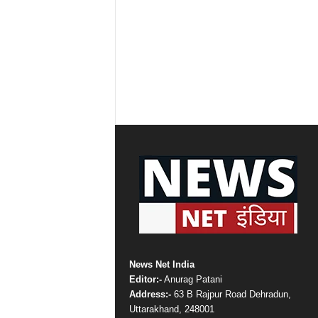
News Net India
Editor:-
Anurag Patani
Address:-
63 B Rajpur Road Dehradun,
Uttarakhand, 248001