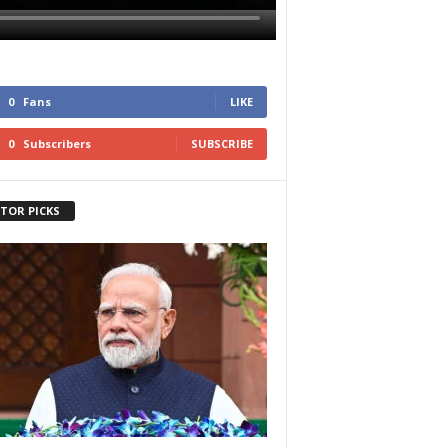
0
Fans
LIKE
0
Subscribers
SUBSCRIBE
ITOR PICKS