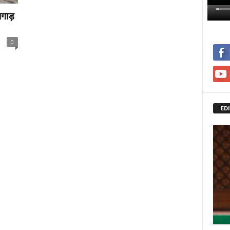
ागाड़
0
ED