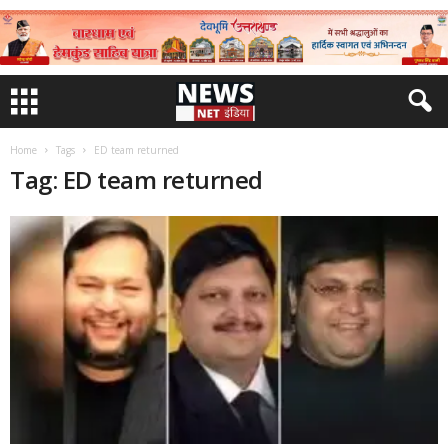
Home
Tags
ED team returned
Tag: ED team returned