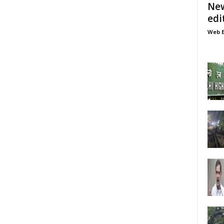
New
edi
Web E