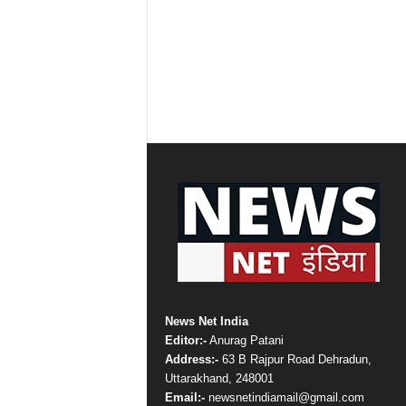
News Net India
Editor:-
Anurag Patani
Address:-
63 B Rajpur Road Dehradun,
Uttarakhand, 248001
Email:-
newsnetindiamail@gmail.com