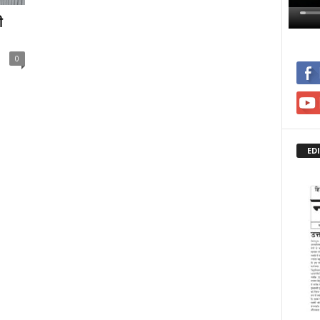
ी
0
ED