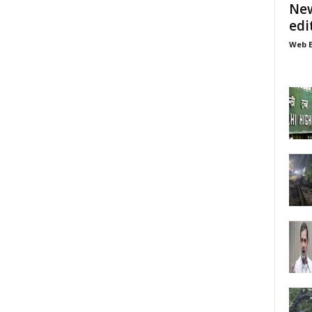
New
edi
Web E