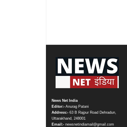
News Net India
Editor:-
Anurag Patani
Address:-
63 B Rajpur Road Dehradun,
Uttarakhand, 248001
Email:-
newsnetindiamail@gmail.com