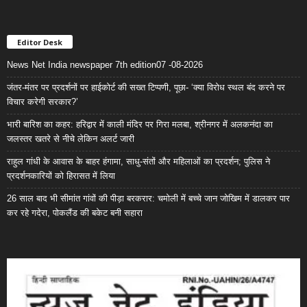
Editor Desk
News Net India newspaper 7th edition07 -08-2026
जंतर-मंतर पर प्रदर्शनों पर हाईकोर्ट की सख्त टिप्पणी, पूछा- ‘क्या विरोध स्थल बंद करने पर
विचार करेगी सरकार?’
भारी बारिश का कहर: हरिद्वार में काली मंदिर पर गिरा मलबा, श्रीनगर में अलकनंदा का
जलस्तर खतरे से नीचे लेकिन अलर्ट जारी
राहुल गांधी के आवास के बाहर हंगामा, साधु-संतों और महिलाओं का प्रदर्शन; पुलिस ने
प्रदर्शनकारियों को हिरासत में लिया
26 साल बाद भी सीमांत गांवों की पीड़ा बरकरार: चमोली में बच्चे जान जोखिम में डालकर पार
कर रहे गदेरा, पोकलैंड की बकेट बनी सहारा