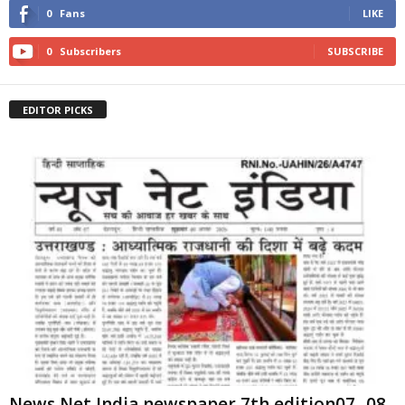
0
Fans
LIKE
0
Subscribers
SUBSCRIBE
EDITOR PICKS
News Net India newspaper 7th edition07 -08-