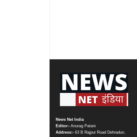
News Net India
Editor:-
Anurag Patani
Address:-
63 B Rajpur Road Dehradun,