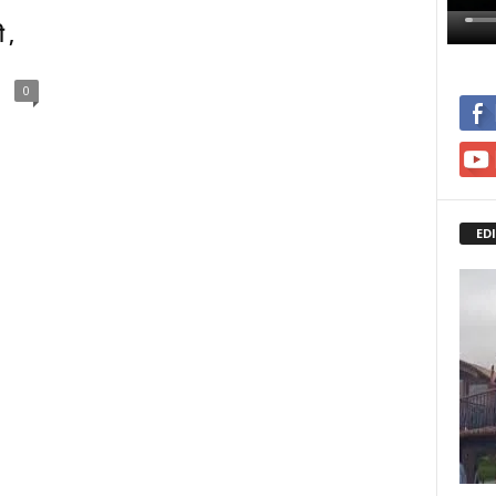
ी ,
0
ED