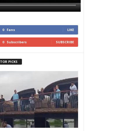
0
Fans
LIKE
0
Subscribers
SUBSCRIBE
ITOR PICKS