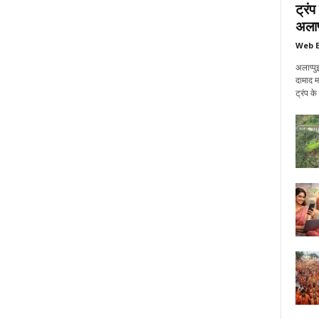
ट्रं
अलाप्
Web E
अलाप्पु
दामाद म
ट्रंप क