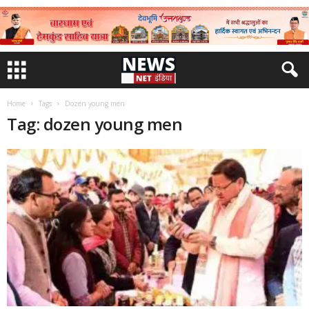
Home
Tags
Dozen young men
Tag: dozen young men