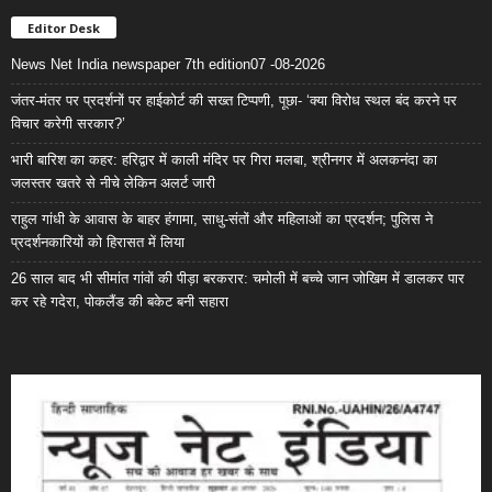
Editor Desk
News Net India newspaper 7th edition07 -08-2026
जंतर-मंतर पर प्रदर्शनों पर हाईकोर्ट की सख्त टिप्पणी, पूछा- ‘क्या विरोध स्थल बंद करने पर
विचार करेगी सरकार?’
भारी बारिश का कहर: हरिद्वार में काली मंदिर पर गिरा मलबा, श्रीनगर में अलकनंदा का
जलस्तर खतरे से नीचे लेकिन अलर्ट जारी
राहुल गांधी के आवास के बाहर हंगामा, साधु-संतों और महिलाओं का प्रदर्शन; पुलिस ने
प्रदर्शनकारियों को हिरासत में लिया
26 साल बाद भी सीमांत गांवों की पीड़ा बरकरार: चमोली में बच्चे जान जोखिम में डालकर पार
कर रहे गदेरा, पोकलैंड की बकेट बनी सहारा