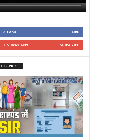
0
Fans
LIKE
0
Subscribers
SUBSCRIBE
ITOR PICKS