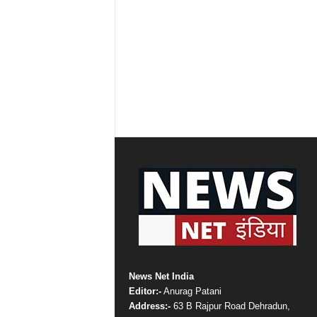
News Net India
Editor:-
Anurag Patani
Address:-
63 B Rajpur Road Dehradun,