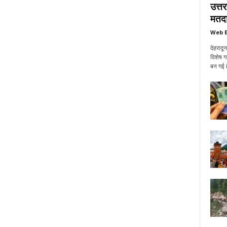
उत्त
मतदा
Web E
देहरादू
विशेष ग
बन गई ह