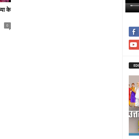
्या के
0
ED