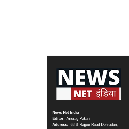
News Net India
Editor:-
Anurag Patani
Address:-
63 B Rajpur Road Dehradun,