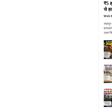
₹5 ह
से हत्
Web E
रुद्रप
हत्याका
उधम सिं