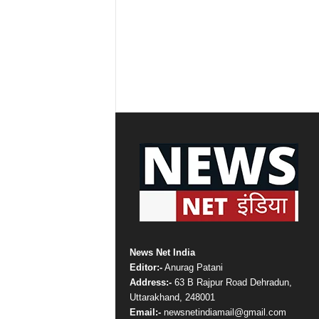
News Net India
Editor:-
Anurag Patani
Address:-
63 B Rajpur Road Dehradun,
Uttarakhand, 248001
Email:-
newsnetindiamail@gmail.com