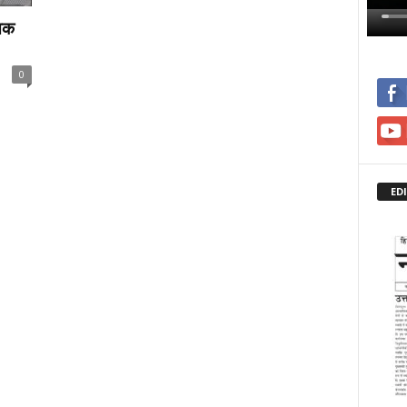
सिक
0
ED