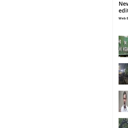
New
edi
Web E