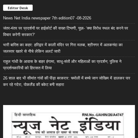
Editor Desk
News Net India newspaper 7th edition07 -08-2026
जंतर-मंतर पर प्रदर्शनों पर हाईकोर्ट की सख्त टिप्पणी, पूछा- ‘क्या विरोध स्थल बंद करने पर
विचार करेगी सरकार?’
भारी बारिश का कहर: हरिद्वार में काली मंदिर पर गिरा मलबा, श्रीनगर में अलकनंदा का
जलस्तर खतरे से नीचे लेकिन अलर्ट जारी
राहुल गांधी के आवास के बाहर हंगामा, साधु-संतों और महिलाओं का प्रदर्शन; पुलिस ने
प्रदर्शनकारियों को हिरासत में लिया
26 साल बाद भी सीमांत गांवों की पीड़ा बरकरार: चमोली में बच्चे जान जोखिम में डालकर पार
कर रहे गदेरा, पोकलैंड की बकेट बनी सहारा