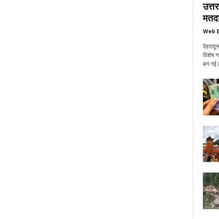
उत्त
मतदा
Web E
देहरादू
विशेष ग
बन गई ह