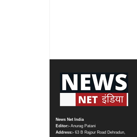
News Net India
Editor:-
Anurag Patani
Address:-
63 B Rajpur Road Dehradun,