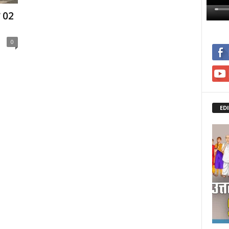
थ 02
0
ED