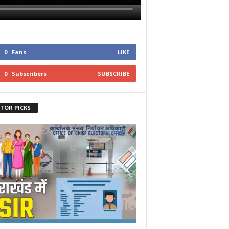
0
Fans
LIKE
0
Subscribers
SUBSCRIBE
ITOR PICKS