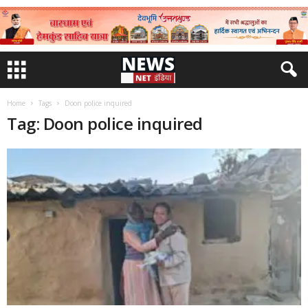
Home
Tags
Doon police inquired
Tag: Doon police inquired