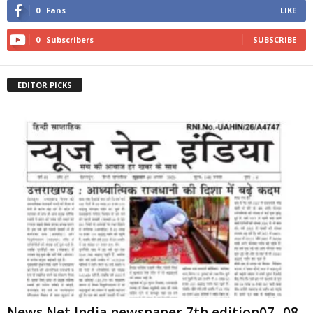
0
Fans
LIKE
0
Subscribers
SUBSCRIBE
EDITOR PICKS
News Net India newspaper 7th edition07 -08-