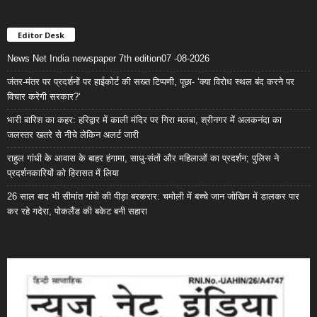
Editor Desk
News Net India newspaper 7th edition07 -08-2026
जंतर-मंतर पर प्रदर्शनों पर हाईकोर्ट की सख्त टिप्पणी, पूछा- ‘क्या विरोध स्थल बंद करने पर
विचार करेगी सरकार?’
भारी बारिश का कहर: हरिद्वार में काली मंदिर पर गिरा मलबा, श्रीनगर में अलकनंदा का
जलस्तर खतरे से नीचे लेकिन अलर्ट जारी
राहुल गांधी के आवास के बाहर हंगामा, साधु-संतों और महिलाओं का प्रदर्शन; पुलिस ने
प्रदर्शनकारियों को हिरासत में लिया
26 साल बाद भी सीमांत गांवों की पीड़ा बरकरार: चमोली में बच्चे जान जोखिम में डालकर पार
कर रहे गदेरा, पोकलैंड की बकेट बनी सहारा