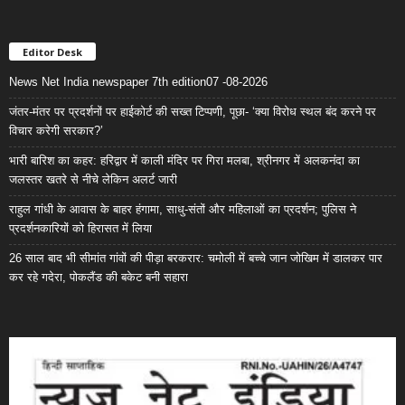
Editor Desk
News Net India newspaper 7th edition07 -08-2026
जंतर-मंतर पर प्रदर्शनों पर हाईकोर्ट की सख्त टिप्पणी, पूछा- ‘क्या विरोध स्थल बंद करने पर
विचार करेगी सरकार?’
भारी बारिश का कहर: हरिद्वार में काली मंदिर पर गिरा मलबा, श्रीनगर में अलकनंदा का
जलस्तर खतरे से नीचे लेकिन अलर्ट जारी
राहुल गांधी के आवास के बाहर हंगामा, साधु-संतों और महिलाओं का प्रदर्शन; पुलिस ने
प्रदर्शनकारियों को हिरासत में लिया
26 साल बाद भी सीमांत गांवों की पीड़ा बरकरार: चमोली में बच्चे जान जोखिम में डालकर पार
कर रहे गदेरा, पोकलैंड की बकेट बनी सहारा