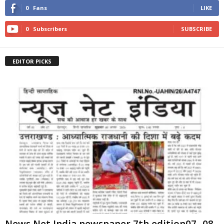
0
Fans
LIKE
0
Subscribers
SUBSCRIBE
EDITOR PICKS
News Net India newspaper 7th edition07 -08-