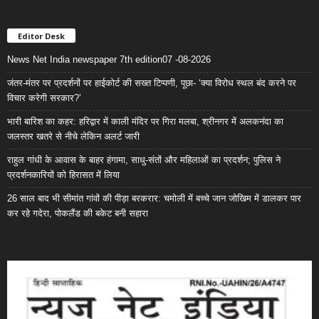
Editor Desk
News Net India newspaper 7th edition07 -08-2026
जंतर-मंतर पर प्रदर्शनों पर हाईकोर्ट की सख्त टिप्पणी, पूछा- ‘क्या विरोध स्थल बंद करने पर
विचार करेगी सरकार?’
भारी बारिश का कहर: हरिद्वार में काली मंदिर पर गिरा मलबा, श्रीनगर में अलकनंदा का
जलस्तर खतरे से नीचे लेकिन अलर्ट जारी
राहुल गांधी के आवास के बाहर हंगामा, साधु-संतों और महिलाओं का प्रदर्शन; पुलिस ने
प्रदर्शनकारियों को हिरासत में लिया
26 साल बाद भी सीमांत गांवों की पीड़ा बरकरार: चमोली में बच्चे जान जोखिम में डालकर पार
कर रहे गदेरा, पोकलैंड की बकेट बनी सहारा