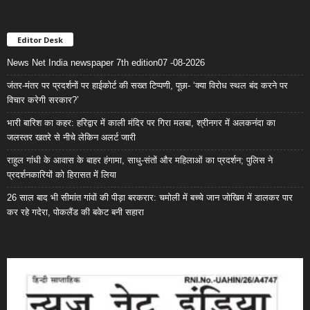
Editor Desk
News Net India newspaper 7th edition07 -08-2026
जंतर-मंतर पर प्रदर्शनों पर हाईकोर्ट की सख्त टिप्पणी, पूछा- ‘क्या विरोध स्थल बंद करने पर
विचार करेगी सरकार?’
भारी बारिश का कहर: हरिद्वार में काली मंदिर पर गिरा मलबा, श्रीनगर में अलकनंदा का
जलस्तर खतरे से नीचे लेकिन अलर्ट जारी
राहुल गांधी के आवास के बाहर हंगामा, साधु-संतों और महिलाओं का प्रदर्शन; पुलिस ने
प्रदर्शनकारियों को हिरासत में लिया
26 साल बाद भी सीमांत गांवों की पीड़ा बरकरार: चमोली में बच्चे जान जोखिम में डालकर पार
कर रहे गदेरा, पोकलैंड की बकेट बनी सहारा