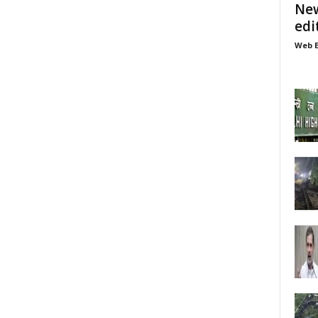
New
edi
Web E