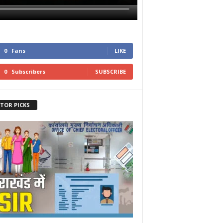
0
Fans
LIKE
0
Subscribers
SUBSCRIBE
ITOR PICKS