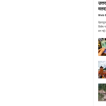
उत्त
मतदा
Web E
देहरादू
विशेष ग
बन गई ह