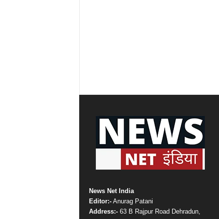
News Net India
Editor:-
Anurag Patani
Address:-
63 B Rajpur Road Dehradun,