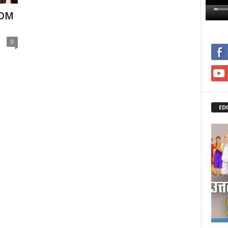
: DM
0
ED