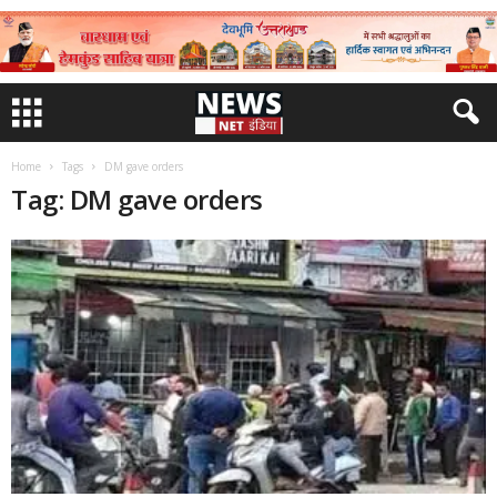
Home
Tags
DM gave orders
Tag: DM gave orders