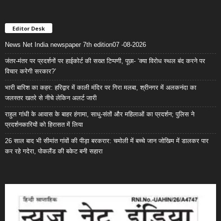
Editor Desk
News Net India newspaper 7th edition07 -08-2026
जंतर-मंतर पर प्रदर्शनों पर हाईकोर्ट की सख्त टिप्पणी, पूछा- ‘क्या विरोध स्थल बंद करने पर
विचार करेगी सरकार?’
भारी बारिश का कहर: हरिद्वार में काली मंदिर पर गिरा मलबा, श्रीनगर में अलकनंदा का
जलस्तर खतरे से नीचे लेकिन अलर्ट जारी
राहुल गांधी के आवास के बाहर हंगामा, साधु-संतों और महिलाओं का प्रदर्शन; पुलिस ने
प्रदर्शनकारियों को हिरासत में लिया
26 साल बाद भी सीमांत गांवों की पीड़ा बरकरार: चमोली में बच्चे जान जोखिम में डालकर पार
कर रहे गदेरा, पोकलैंड की बकेट बनी सहारा