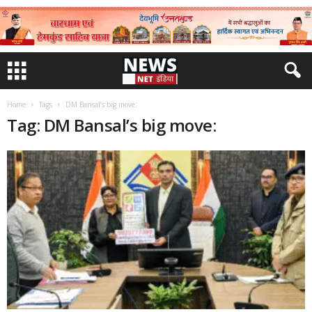
Home
Tags
DM Bansal’s big move:
Tag: DM Bansal’s big move: