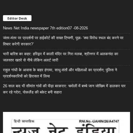
Editor Desk
News Net India newspaper 7th edition07 -08-2026
जंतर-मंतर पर प्रदर्शनों पर हाईकोर्ट की सख्त टिप्पणी, पूछा- ‘क्या विरोध स्थल बंद करने पर
विचार करेगी सरकार?’
भारी बारिश का कहर: हरिद्वार में काली मंदिर पर गिरा मलबा, श्रीनगर में अलकनंदा का
जलस्तर खतरे से नीचे लेकिन अलर्ट जारी
राहुल गांधी के आवास के बाहर हंगामा, साधु-संतों और महिलाओं का प्रदर्शन; पुलिस ने
प्रदर्शनकारियों को हिरासत में लिया
26 साल बाद भी सीमांत गांवों की पीड़ा बरकरार: चमोली में बच्चे जान जोखिम में डालकर पार
कर रहे गदेरा, पोकलैंड की बकेट बनी सहारा