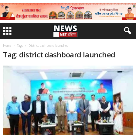
Home
Tags
District dashboard launched
Tag: district dashboard launched