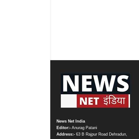
News Net India
Editor:-
Anurag Patani
Address:-
63 B Rajpur Road Dehradun,