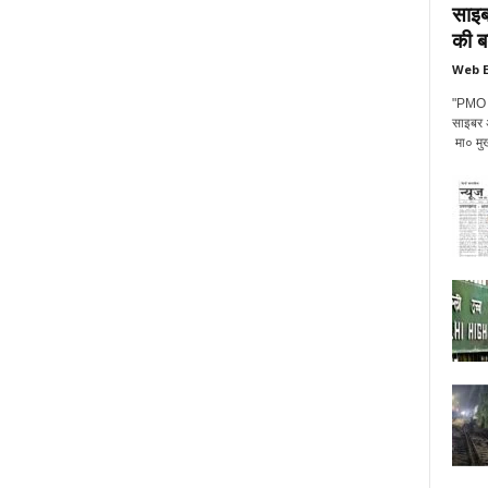
साइब
की ब
Web E
"PMO की
साइबर अप
मा० मुख्