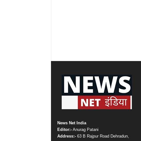
News Net India
Editor:-
Anurag Patani
Address:-
63 B Rajpur Road Dehradun,