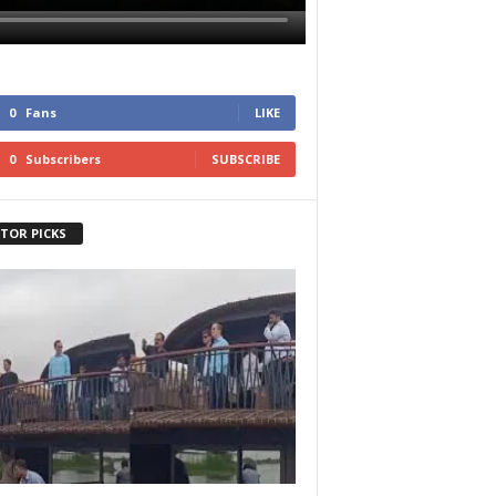
0
Fans
LIKE
0
Subscribers
SUBSCRIBE
ITOR PICKS