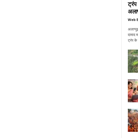
ट्रं
अलाप्
Web E
अलाप्पु
दामाद म
ट्रंप क