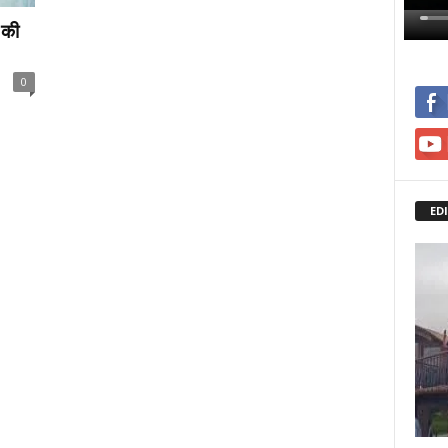
 की
0
ED