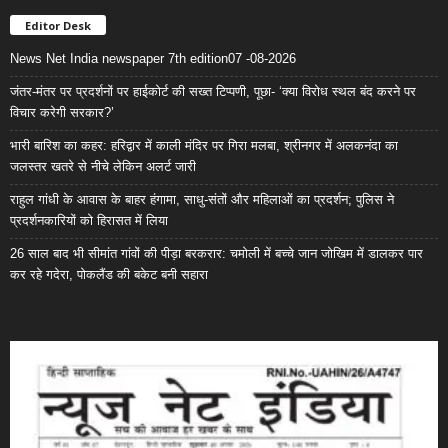
Editor Desk
News Net India newspaper 7th edition07 -08-2026
जंतर-मंतर पर प्रदर्शनों पर हाईकोर्ट की सख्त टिप्पणी, पूछा- ‘क्या विरोध स्थल बंद करने पर
विचार करेगी सरकार?’
भारी बारिश का कहर: हरिद्वार में काली मंदिर पर गिरा मलबा, श्रीनगर में अलकनंदा का
जलस्तर खतरे से नीचे लेकिन अलर्ट जारी
राहुल गांधी के आवास के बाहर हंगामा, साधु-संतों और महिलाओं का प्रदर्शन; पुलिस ने
प्रदर्शनकारियों को हिरासत में लिया
26 साल बाद भी सीमांत गांवों की पीड़ा बरकरार: चमोली में बच्चे जान जोखिम में डालकर पार
कर रहे गदेरा, पोकलैंड की बकेट बनी सहारा