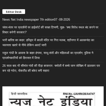
Editor Desk
News Net India newspaper 7th edition07 -08-2026
जंतर-मंतर पर प्रदर्शनों पर हाईकोर्ट की सख्त टिप्पणी, पूछा- ‘क्या विरोध स्थल बंद करने पर
विचार करेगी सरकार?’
भारी बारिश का कहर: हरिद्वार में काली मंदिर पर गिरा मलबा, श्रीनगर में अलकनंदा का
जलस्तर खतरे से नीचे लेकिन अलर्ट जारी
राहुल गांधी के आवास के बाहर हंगामा, साधु-संतों और महिलाओं का प्रदर्शन; पुलिस ने
प्रदर्शनकारियों को हिरासत में लिया
26 साल बाद भी सीमांत गांवों की पीड़ा बरकरार: चमोली में बच्चे जान जोखिम में डालकर पार
कर रहे गदेरा, पोकलैंड की बकेट बनी सहारा