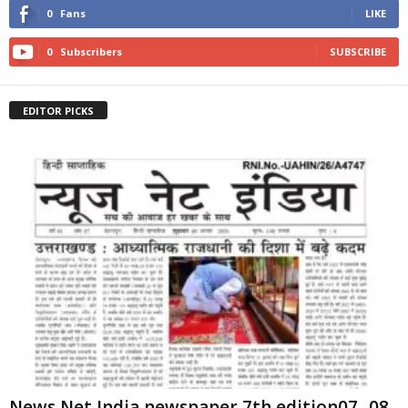
0
Fans
LIKE
0
Subscribers
SUBSCRIBE
EDITOR PICKS
News Net India newspaper 7th edition07 -08-