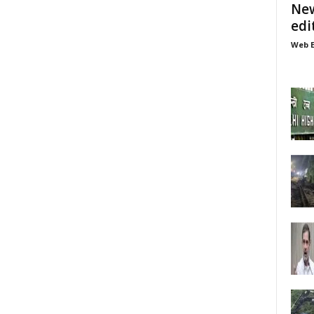
New
edi
Web E