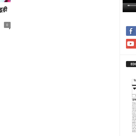
ूड़ी
0
ED