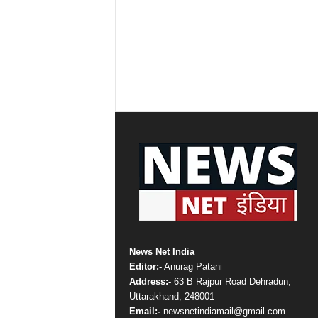
News Net India
Editor:-
Anurag Patani
Address:-
63 B Rajpur Road Dehradun,
Uttarakhand, 248001
Email:-
newsnetindiamail@gmail.com