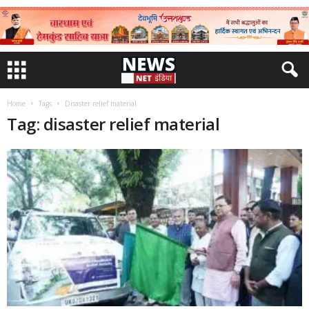
Home
Tags
Disaster relief material
Tag: disaster relief material