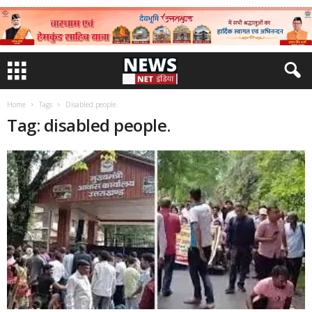
Home
Tags
Disabled people.
Tag: disabled people.