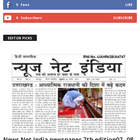
0
Fans
LIKE
0
Subscribers
SUBSCRIBE
EDITOR PICKS
News Net India newspaper 7th edition07 -08-