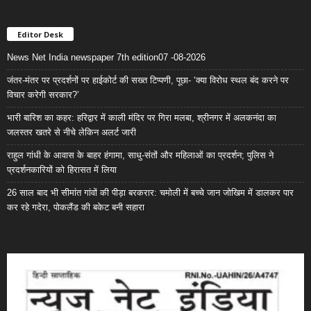
Editor Desk
News Net India newspaper 7th edition07 -08-2026
जंतर-मंतर पर प्रदर्शनों पर हाईकोर्ट की सख्त टिप्पणी, पूछा- ‘क्या विरोध स्थल बंद करने पर
विचार करेगी सरकार?’
भारी बारिश का कहर: हरिद्वार में काली मंदिर पर गिरा मलबा, श्रीनगर में अलकनंदा का
जलस्तर खतरे से नीचे लेकिन अलर्ट जारी
राहुल गांधी के आवास के बाहर हंगामा, साधु-संतों और महिलाओं का प्रदर्शन; पुलिस ने
प्रदर्शनकारियों को हिरासत में लिया
26 साल बाद भी सीमांत गांवों की पीड़ा बरकरार: चमोली में बच्चे जान जोखिम में डालकर पार
कर रहे गदेरा, पोकलैंड की बकेट बनी सहारा