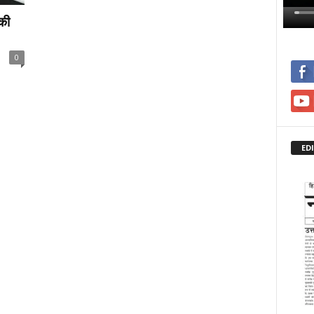
की
0
ED