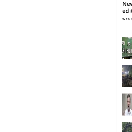
New
edi
Web E