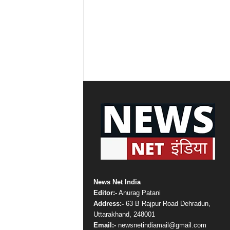
News Net India
Editor:-
Anurag Patani
Address:-
63 B Rajpur Road Dehradun,
Uttarakhand, 248001
Email:-
newsnetindiamail@gmail.com