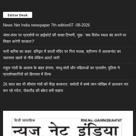
Editor Desk
News Net India newspaper 7th edition07 -08-2026
जंतर-मंतर पर प्रदर्शनों पर हाईकोर्ट की सख्त टिप्पणी, पूछा- ‘क्या विरोध स्थल बंद करने पर
विचार करेगी सरकार?’
भारी बारिश का कहर: हरिद्वार में काली मंदिर पर गिरा मलबा, श्रीनगर में अलकनंदा का
जलस्तर खतरे से नीचे लेकिन अलर्ट जारी
राहुल गांधी के आवास के बाहर हंगामा, साधु-संतों और महिलाओं का प्रदर्शन; पुलिस ने
प्रदर्शनकारियों को हिरासत में लिया
26 साल बाद भी सीमांत गांवों की पीड़ा बरकरार: चमोली में बच्चे जान जोखिम में डालकर पार
कर रहे गदेरा, पोकलैंड की बकेट बनी सहारा