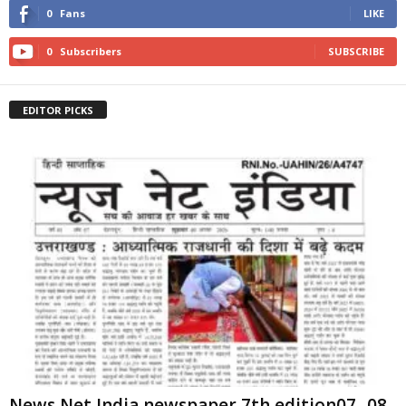
0
Fans
LIKE
0
Subscribers
SUBSCRIBE
EDITOR PICKS
News Net India newspaper 7th edition07 -08-